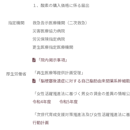
１、酸素の購入価格に係る届出
指定機関
救急告示医療機関（二次救急）
災害医療協力病院
労災保険指定病院
更生医療指定医療機関
「院内掲示事項」
「再生医療等提供計画受理」
厚生労働省
「脳梗塞後遺症に対する自己脂肪由来間葉系幹細胞
「女性活躍推進法に基づく男女の賃金の差異の情報公
令和4年度
令和5年度
「次世代育成支援対策推進法及び女性活躍推進法に基
行動計画