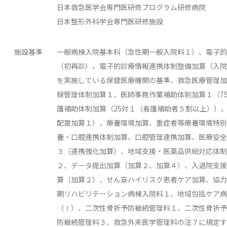
日本救急医学会専門医研修プログラム研修病院
日本整形外科学会専門医研修施設
施設基準
一般病棟入院基本料（急性期一般入院料１）、電子的
（初再診）、電子的診療情報連携体制整備加算（入院
を実施している保健医療機関の基準、救急医療管理加
録管理体制加算１、医師事務作業補助体制加算１（7
護補助体制加算（25対１（看護補助者５割以上））、
配置加算１）、療養環境加算、重症者等療養環境特別
養・口腔連携体制加算、口腔管理連携加算、医療安全
３（連携強化加算）、地域支援・医薬品供給対応体制
２、データ提出加算（加算２、加算４）、入退院支援
算（加算２）、せん妄ハイリスク患者ケア加算、協力
期リハビリテーション病棟入院料１、地域包括ケア病
（Ⅰ）、二次性骨折予防継続管理料１、二次性骨折予
防継続管理料３、救急外来医学管理料の注７に規定す